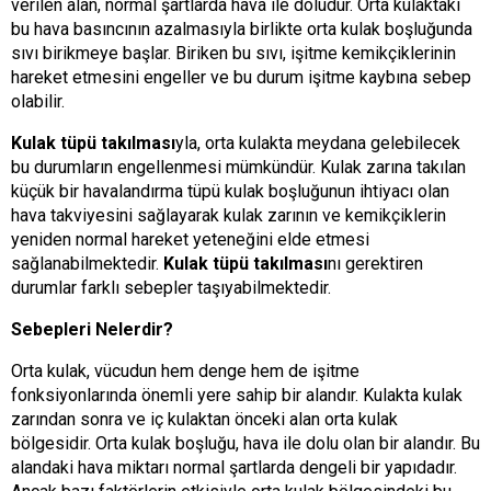
verilen alan, normal şartlarda hava ile doludur. Orta kulaktaki
bu hava basıncının azalmasıyla birlikte orta kulak boşluğunda
sıvı birikmeye başlar. Biriken bu sıvı, işitme kemikçiklerinin
hareket etmesini engeller ve bu durum işitme kaybına sebep
olabilir.
Kulak tüpü takılması
yla, orta kulakta meydana gelebilecek
bu durumların engellenmesi mümkündür. Kulak zarına takılan
küçük bir havalandırma tüpü kulak boşluğunun ihtiyacı olan
hava takviyesini sağlayarak kulak zarının ve kemikçiklerin
yeniden normal hareket yeteneğini elde etmesi
sağlanabilmektedir.
Kulak tüpü takılması
nı gerektiren
durumlar farklı sebepler taşıyabilmektedir.
Sebepleri Nelerdir?
Orta kulak, vücudun hem denge hem de işitme
fonksiyonlarında önemli yere sahip bir alandır. Kulakta kulak
zarından sonra ve iç kulaktan önceki alan orta kulak
bölgesidir. Orta kulak boşluğu, hava ile dolu olan bir alandır. Bu
alandaki hava miktarı normal şartlarda dengeli bir yapıdadır.