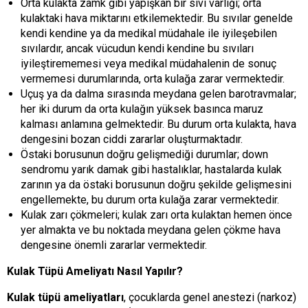
Orta kulakta zamk gibi yapışkan bir sıvı varlığı; orta
kulaktaki hava miktarını etkilemektedir. Bu sıvılar genelde
kendi kendine ya da medikal müdahale ile iyileşebilen
sıvılardır, ancak vücudun kendi kendine bu sıvıları
iyileştirememesi veya medikal müdahalenin de sonuç
vermemesi durumlarında, orta kulağa zarar vermektedir.
Uçuş ya da dalma sırasında meydana gelen barotravmalar;
her iki durum da orta kulağın yüksek basınca maruz
kalması anlamına gelmektedir. Bu durum orta kulakta, hava
dengesini bozan ciddi zararlar oluşturmaktadır.
Östaki borusunun doğru gelişmediği durumlar; down
sendromu yarık damak gibi hastalıklar, hastalarda kulak
zarının ya da östaki borusunun doğru şekilde gelişmesini
engellemekte, bu durum orta kulağa zarar vermektedir.
Kulak zarı çökmeleri; kulak zarı orta kulaktan hemen önce
yer almakta ve bu noktada meydana gelen çökme hava
dengesine önemli zararlar vermektedir.
Kulak Tüpü Ameliyatı Nasıl Yapılır?
Kulak tüpü ameliyatları
, çocuklarda genel anestezi (narkoz)