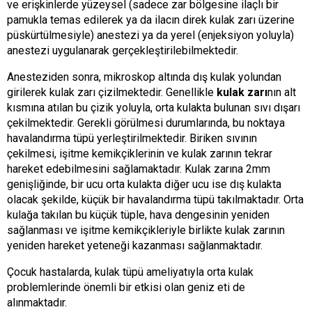
ve erişkinlerde yüzeysel (sadece zar bölgesine ilaçlı bir
pamukla temas edilerek ya da ilacın direk kulak zarı üzerine
püskürtülmesiyle) anestezi ya da yerel (enjeksiyon yoluyla)
anestezi uygulanarak gerçekleştirilebilmektedir.
Anesteziden sonra, mikroskop altında dış kulak yolundan
girilerek kulak zarı çizilmektedir. Genellikle
kulak zarı
nın alt
kısmına atılan bu çizik yoluyla, orta kulakta bulunan sıvı dışarı
çekilmektedir. Gerekli görülmesi durumlarında, bu noktaya
havalandırma tüpü yerleştirilmektedir. Biriken sıvının
çekilmesi, işitme kemikçiklerinin ve kulak zarının tekrar
hareket edebilmesini sağlamaktadır. Kulak zarına 2mm
genişliğinde, bir ucu orta kulakta diğer ucu ise dış kulakta
olacak şekilde, küçük bir havalandırma tüpü takılmaktadır. Orta
kulağa takılan bu küçük tüple, hava dengesinin yeniden
sağlanması ve işitme kemikçikleriyle birlikte kulak zarının
yeniden hareket yeteneği kazanması sağlanmaktadır.
Çocuk hastalarda, kulak tüpü ameliyatıyla orta kulak
problemlerinde önemli bir etkisi olan geniz eti de
alınmaktadır.