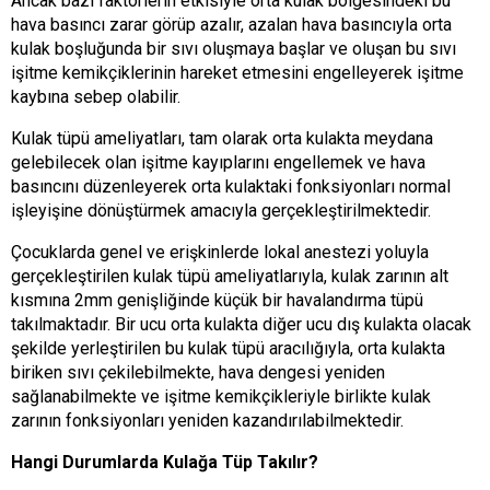
Ancak bazı faktörlerin etkisiyle orta kulak bölgesindeki bu
hava basıncı zarar görüp azalır, azalan hava basıncıyla orta
kulak boşluğunda bir sıvı oluşmaya başlar ve oluşan bu sıvı
işitme kemikçiklerinin hareket etmesini engelleyerek işitme
kaybına sebep olabilir.
Kulak tüpü ameliyatları, tam olarak orta kulakta meydana
gelebilecek olan işitme kayıplarını engellemek ve hava
basıncını düzenleyerek orta kulaktaki fonksiyonları normal
işleyişine dönüştürmek amacıyla gerçekleştirilmektedir.
Çocuklarda genel ve erişkinlerde lokal anestezi yoluyla
gerçekleştirilen kulak tüpü ameliyatlarıyla, kulak zarının alt
kısmına 2mm genişliğinde küçük bir havalandırma tüpü
takılmaktadır. Bir ucu orta kulakta diğer ucu dış kulakta olacak
şekilde yerleştirilen bu kulak tüpü aracılığıyla, orta kulakta
biriken sıvı çekilebilmekte, hava dengesi yeniden
sağlanabilmekte ve işitme kemikçikleriyle birlikte kulak
zarının fonksiyonları yeniden kazandırılabilmektedir.
Hangi Durumlarda Kulağa Tüp Takılır?